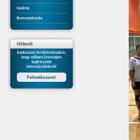
Galéria
Bemutatkozás
Hírlevél
Iratkozzon fel hírlevlenükre,
hogy időben értesüljön
legfrissebb
információinkról!
Feliratkozom!