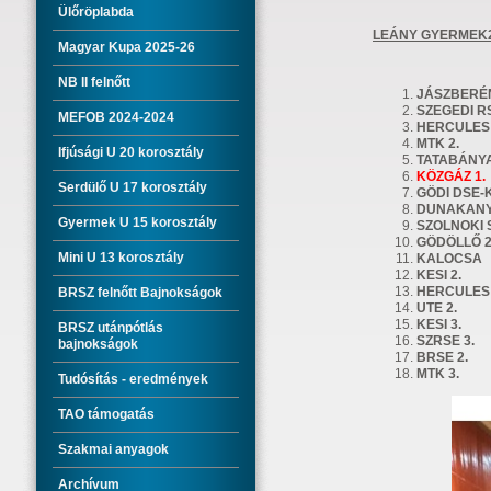
Ülőröplabda
LEÁNY GYERMEK
Magyar Kupa 2025-26
NB II felnőtt
JÁSZBE
SZEGEDI R
MEFOB 2024-2024
HERCULES 
MTK 2.
Ifjúsági U 20 korosztály
TATABÁNYA
KÖZGÁZ 1.
Serdülő U 17 korosztály
GÖDI DSE-
DUNAKANY
Gyermek U 15 korosztály
SZOLNOKI 
GÖDÖLLŐ 2
Mini U 13 korosztály
KALOCSA
KESI 2.
HERCU
BRSZ felnőtt Bajnokságok
UTE 
KE
BRSZ utánpótlás
SZRSE
bajnokságok
BRSE
MTK 
Tudósítás - eredmények
TAO támogatás
Szakmai anyagok
Archívum