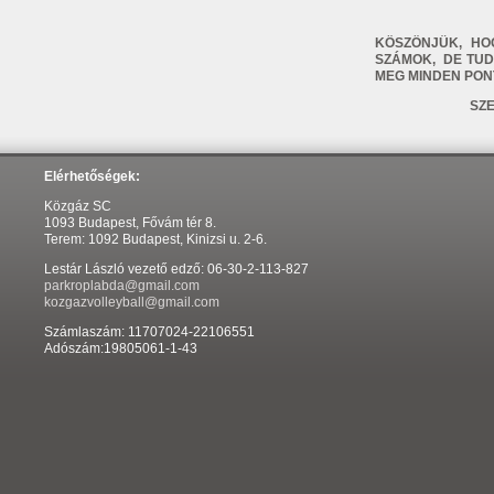
MA
KÖSZÖNJÜK, HO
SZÁMOK, DE TUD
MEG MINDEN PON
SZ
Elérhetőségek:
Közgáz SC
1093 Budapest, Fővám tér 8.
Terem: 1092 Budapest, Kinizsi u. 2-6.
Lestár László vezető edző: 06-30-2-113-827
parkroplabda@gmail.com
kozgazvolleyball@gmail.com
Számlaszám: 11707024-22106551
Adószám:19805061-1-43