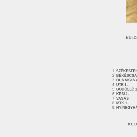
KÜL
AN
VA
SZÉKESF
BÉKÉSCSAB
DUNAKANY
UTE 1.
GÖDÖLLŐ 1
KESI 1.
VASAS
MTK 1.
NYÍREGYH
KÜL
TÖ