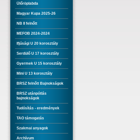
Ülőröplabda
Magyar Kupa 2025-26
NB II felnőtt
MEFOB 2024-2024
Ifjúsági U 20 korosztály
Serdülő U 17 korosztály
Gyermek U 15 korosztály
Mini U 13 korosztály
BRSZ felnőtt Bajnokságok
BRSZ utánpótlás
bajnokságok
Tudósítás - eredmények
TAO támogatás
Szakmai anyagok
Archívum