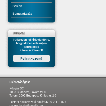
Galéria
Bemutatkozás
Hírlevél
Iratkozzon fel hírlevlenükre,
hogy időben értesüljön
legfrissebb
információinkról!
Feliratkozom!
Elérhetőségek:
Közgáz SC
1093 Budapest, Fővám tér 8.
Terem: 1092 Budapest, Kinizsi u. 2-6.
Lestár László vezető edző: 06-30-2-113-827
parkroplabda@gmail.com