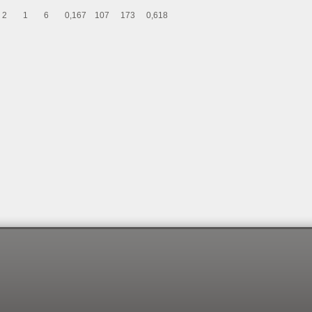
2
1
6
0,167
107
173
0,618