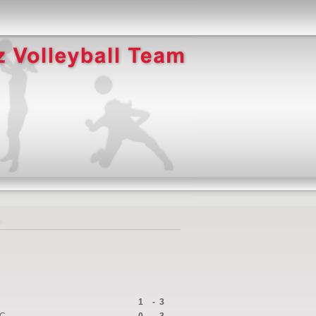
.
1
-
3