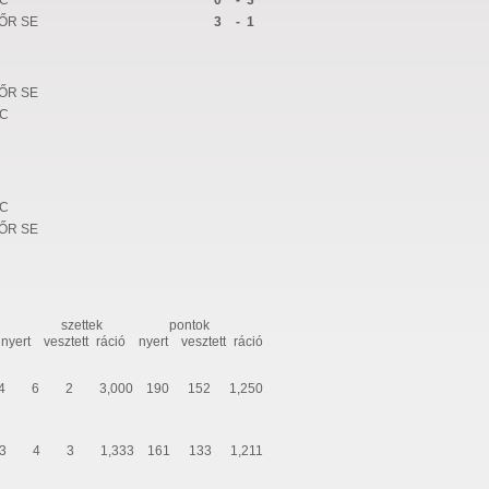
SC
0
-
3
ŐR SE
3
-
1
ŐR SE
SC
SC
ŐR SE
szettek
pontok
nyert
vesztett
ráció
nyert
vesztett
ráció
4
6
2
3,000
190
152
1,250
3
4
3
1,333
161
133
1,211