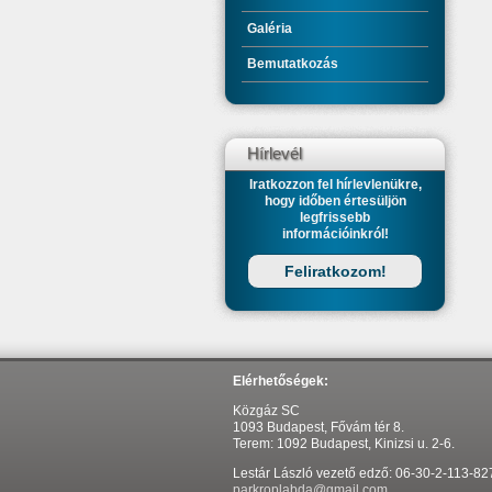
Galéria
Bemutatkozás
Hírlevél
Iratkozzon fel hírlevlenükre,
hogy időben értesüljön
legfrissebb
információinkról!
Feliratkozom!
Elérhetőségek:
Közgáz SC
1093 Budapest, Fővám tér 8.
Terem: 1092 Budapest, Kinizsi u. 2-6.
Lestár László vezető edző: 06-30-2-113-82
parkroplabda@gmail.com