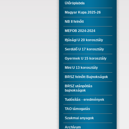
Ülőröplabda
Magyar Kupa 2025-26
NB II felnőtt
MEFOB 2024-2024
Ifjúsági U 20 korosztály
Serdülő U 17 korosztály
Gyermek U 15 korosztály
Mini U 13 korosztály
BRSZ felnőtt Bajnokságok
BRSZ utánpótlás
bajnokságok
Tudósítás - eredmények
TAO támogatás
Szakmai anyagok
Archívum