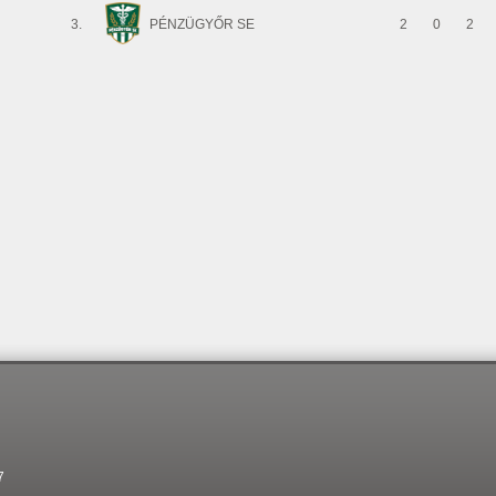
3.
PÉNZÜGYŐR SE
2
0
2
7