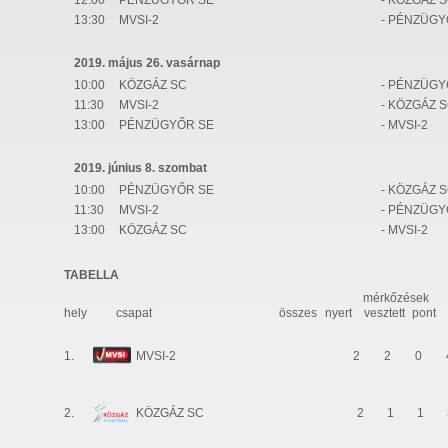
12:00
PÉNZÜGYŐR SE
- KÖZGÁZ 
13:30
MVSI-2
- PÉNZÜGY
2019. május 26. vasárnap
10:00
KÖZGÁZ SC
- PÉNZÜGY
11:30
MVSI-2
- KÖZGÁZ 
13:00
PÉNZÜGYŐR SE
- MVSI-2
2019. június 8. szombat
10:00
PÉNZÜGYŐR SE
- KÖZGÁZ 
11:30
MVSI-2
- PÉNZÜGY
13:00
KÖZGÁZ SC
- MVSI-2
TABELLA
mérkőzések
hely
csapat
összes
nyert
vesztett
pont
1.
MVSI-2
2
2
0
2.
KÖZGÁZ SC
2
1
1