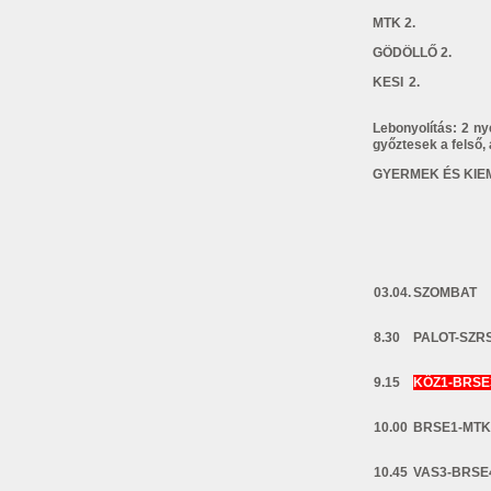
MTK 2. SZR
GÖDÖLLŐ
KESI 
Lebonyolítás: 2 n
győztesek a felső, 
GYERMEK ÉS KIEM
03.04.
SZOMBAT
8.30
PALOT-SZR
9.15
KÖZ1-BRSE
10.00
BRSE1-MTK
10.45
VAS3-BRSE