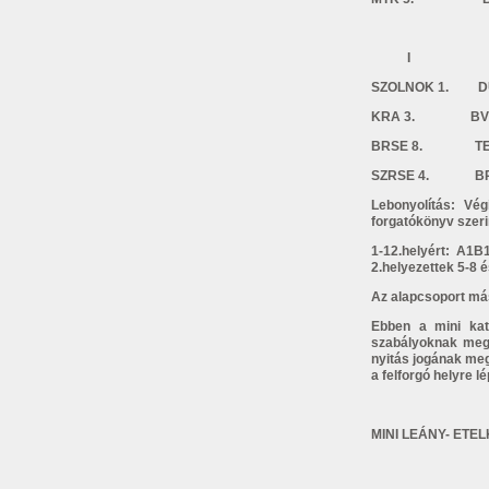
I 
SZOLNOK 1. D
KRA 3. BVS
BRSE 8. 
SZRSE 4
Lebonyolítás: Vé
forgatókönyv szeri
1-12.helyért: A1
2.helyezettek 5-8 
Az alapcsoport más
Ebben a mini kat
szabályoknak megf
nyitás jogának meg
a felforgó helyre lé
MINI LEÁNY- ETE