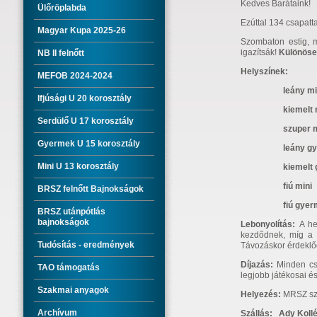
Kedves Barátaink!
Ülőröplabda
Ezúttal 134 csapatt
Magyar Kupa 2025-26
Szombaton estig, m
igazítsák!
Különösen
NB II felnőtt
Helyszínek:
MEFOB 2024-2024
leány mini 4
Ifjúsági U 20 korosztály
kiemelt min
Serdülő U 17 korosztály
szuper mini 30
Gyermek U 15 korosztály
leány gyermek
Mini U 13 korosztály
kiemelt gye
fiú mini 12 c
BRSZ felnőtt Bajnokságok
fiú gyerme
BRSZ utánpótlás
bajnokságok
Lebonyolítás:
A he
kezdődnek, míg a k
Tudósítás - eredmények
Távozáskor érdeklőd
Díjazás:
Minden csa
TAO támogatás
legjobb játékosai é
Szakmai anyagok
Helyezés:
MRSZ sza
Archívum
Szállás: Ady Ko