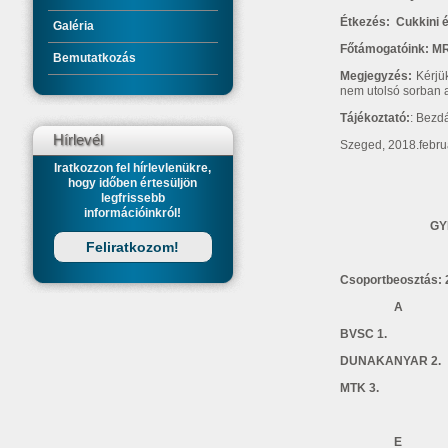
Étkezés: Cukkini 
Galéria
Főtámogatóink: MR
Bemutatkozás
Megjegyzés:
Kérjü
nem utolsó sorban a
Tájékoztató:
: Bezd
Hírlevél
Szeged, 2018.f
Iratkozzon fel hírlevlenükre,
hogy időben értesüljön
legfrissebb
Csongrád 
információinkról!
GY
Feliratkozom!
Csoportbeosztás: 
A
BVSC 1. SZ
DUNAKANYAR 2
MTK 3
E