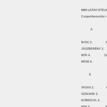
MINI LEÁNY-ETE
Csoportbeosztás: 
A 
BVSC 2. JÁ
JÁSZBERÉNY 3
MTK 4. S
BRSE 
E 
VASAS 2. 
SZOLNOK 2
NYÍREGYH. 4
MTK 5.