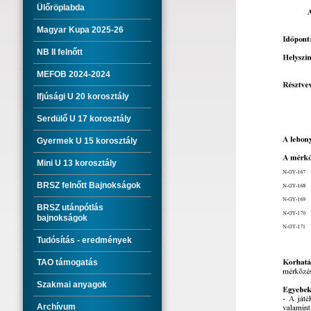
Ülőröplabda
Magyar Kupa 2025-26
NB II felnőtt
MEFOB 2024-2024
Ifjúsági U 20 korosztály
Serdülő U 17 korosztály
Gyermek U 15 korosztály
Mini U 13 korosztály
BRSZ felnőtt Bajnokságok
BRSZ utánpótlás
bajnokságok
Tudósítás - eredmények
TAO támogatás
Szakmai anyagok
Archívum