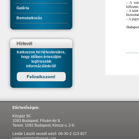
Galéria
Bemutatkozás
Hírlevél
Iratkozzon fel hírlevlenükre,
hogy időben értesüljön
legfrissebb
információinkról!
Feliratkozom!
Elérhetőségek:
Közgáz SC
1093 Budapest, Fővám tér 8.
Terem: 1092 Budapest, Kinizsi u. 2-6.
Lestár László vezető edző: 06-30-2-113-827
parkroplabda@gmail.com