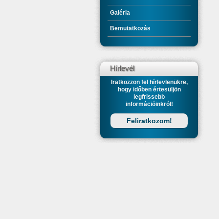
Galéria
Bemutatkozás
Hírlevél
Iratkozzon fel hírlevlenükre,
hogy időben értesüljön
legfrissebb
információinkról!
Feliratkozom!