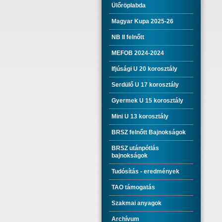
Ülőröplabda
Magyar Kupa 2025-26
NB II felnőtt
MEFOB 2024-2024
Ifjúsági U 20 korosztály
Serdülő U 17 korosztály
Gyermek U 15 korosztály
Mini U 13 korosztály
BRSZ felnőtt Bajnokságok
BRSZ utánpótlás
bajnokságok
Tudósítás - eredmények
TAO támogatás
Szakmai anyagok
Archívum