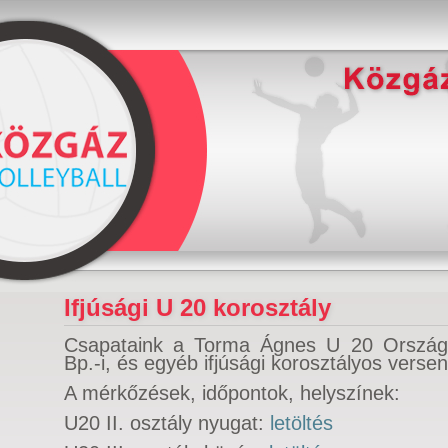
Ifjúsági U 20 korosztály
Csapataink a Torma Ágnes U 20 Országo
Bp.-i, és egyéb ifjúsági korosztályos vers
A mérkőzések, időpontok, helyszínek:
U20 II. osztály nyugat:
letöltés