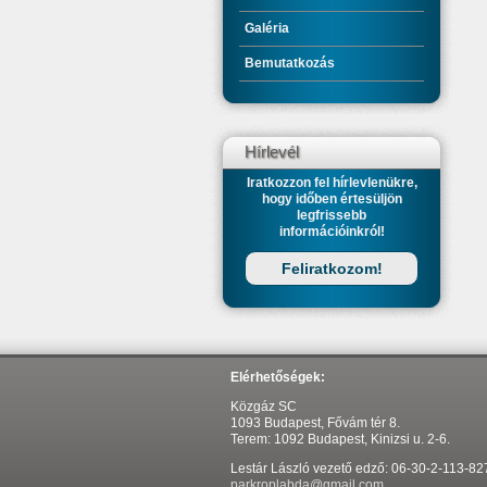
Galéria
Bemutatkozás
Hírlevél
Iratkozzon fel hírlevlenükre,
hogy időben értesüljön
legfrissebb
információinkról!
Feliratkozom!
Elérhetőségek:
Közgáz SC
1093 Budapest, Fővám tér 8.
Terem: 1092 Budapest, Kinizsi u. 2-6.
Lestár László vezető edző: 06-30-2-113-82
parkroplabda@gmail.com