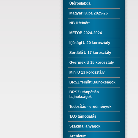
Ülőröplabda
Magyar Kupa 2025-26
NB II felnőtt
MEFOB 2024-2024
Ifjúsági U 20 korosztály
Serdülő U 17 korosztály
Gyermek U 15 korosztály
Mini U 13 korosztály
BRSZ felnőtt Bajnokságok
BRSZ utánpótlás
bajnokságok
Tudósítás - eredmények
TAO támogatás
Szakmai anyagok
Archívum